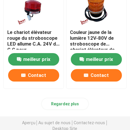
Le chariot élévateur
Couleur jaune de la
rouge du stroboscope
lumière 12V-80V de
LED allume C.A. 24V de
stroboscope de
C.C pour
chariot élévateur de
l'avertissement
balise de LED
meilleur prix
meilleur prix
Contact
Contact
Regardez plus
Aperçu
Au sujet de nous
Contactez-nous
Desktop Site