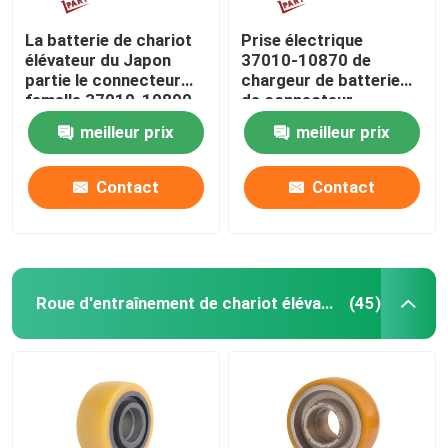
La batterie de chariot
Prise électrique
élévateur du Japon
37010-10870 de
partie le connecteur
chargeur de batterie
femelle 37010-10890
de connecteur
de prise
d'alimentation de
meilleur prix
meilleur prix
chariot élévateur du
Japon
Contact
Contact
Roue d'entraînement de chariot élévateur
(45)