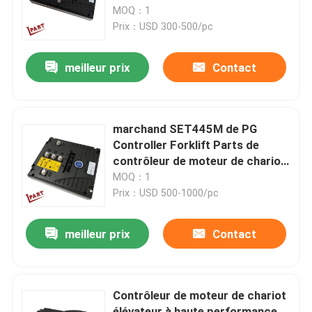
MOQ：1
Prix：USD 300-500/pc
Au sujet de nous
meilleur prix
Contact
Visite d'usine
Contrôle de qualité
marchand SET445M de PG
Controller Forklift Parts de
contrôleur de moteur de chariot
Contactez-nous
élévateur de 48V 450A
MOQ：1
Prix：USD 500-1000/pc
Nouvelles
meilleur prix
Contact
Demandez une citation
Contrôleur de moteur de chariot
Pièces de batterie de chariot élévateur
élévateur à haute performance