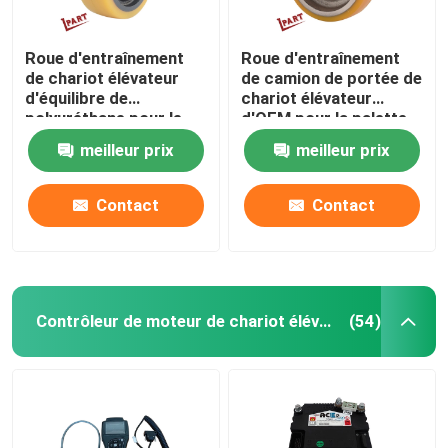
Roue d'entraînement
Roue d'entraînement
de chariot élévateur
de camion de portée de
d'équilibre de
chariot élévateur
polyuréthane pour le
d'OEM pour la palette
camion de palette
électrique Jack
meilleur prix
meilleur prix
130x55x52mm
138x68x52mm
Contact
Contact
Contrôleur de moteur de chariot élévateur
(54)