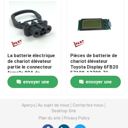
Roue d'entraînement de chariot élévateur
Contrôleur de moteur de chariot élévateur
Moteur électrique de chariot élévateur
La batterie électrique
Pièces de batterie de
de chariot élévateur
chariot élévateur
partie le connecteur
Toyota Display 6FB20
Lumières de chariot élévateur de LED
femelle 80A de
57190-13700-71
chargeur DIN
envoyer une
envoyer une
Commutateur de chariot élévateur
demande
demande
Contacteur électrique de chariot élévateur
Aperçu
Au sujet de nous
Contactez-nous
Desktop Site
Plan du site
Privacy Policy
Poignée de chariot élévateur