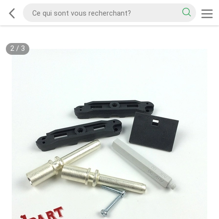
2
/
3