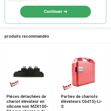
Continuer
produits recommandés
Maison
Produits
Pièces détachées de
Parties de chariots
chariot élévateur en
élévateurs Cbd15j-Li-
silicone noir MZK100-
S
Vidéos