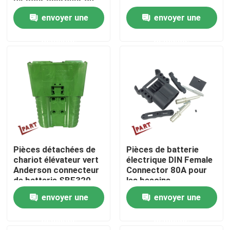
04 pour chargeur de
batterie
envoyer une
envoyer une
Au sujet de nous
demande
demande
Visite d'usine
Contrôle de qualité
Contactez-nous
Pièces détachées de
Pièces de batterie
Nouvelles
chariot élévateur vert
électrique DIN Female
Anderson connecteur
Connector 80A pour
de batterie SBE320
les besoins
320A 150V
personnalisés
Demandez une citation
envoyer une
envoyer une
demande
demande
Pièces de batterie de chariot élévateur