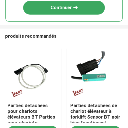
Continuer
produits recommandés
Maison
Parties détachées
Parties détachées de
Produits
pour chariots
chariot élévateur à
élévateurs BT Parties
forklift Sensor BT noir
pour chariots
bien fonctionnel
Vidéos