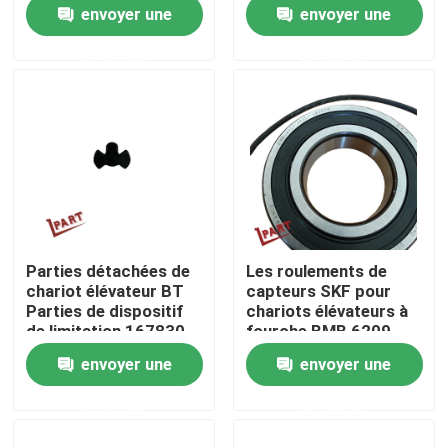
élévateurs 169083
212481-015
envoyer une
envoyer une
demande
demande
Au sujet de nous
Visite d'usine
Contrôle de qualité
Contactez-nous
Parties détachées de
Les roulements de
chariot élévateur BT
capteurs SKF pour
Nouvelles
Parties de dispositif
chariots élévateurs à
de limitation 167830
fourche BMB 6209
080S2 UB002A
envoyer une
envoyer une
Demandez une citation
demande
demande
Pièces de batterie de chariot élévateur