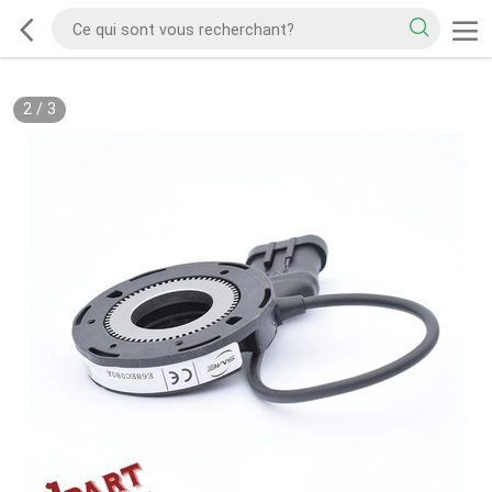
2
/
3