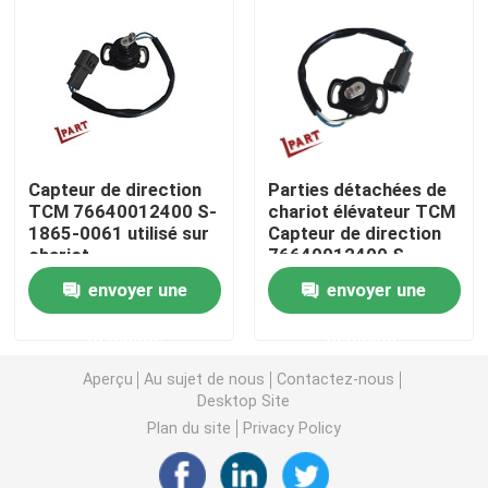
Roue d'entraînement de chariot élévateur
Contrôleur de moteur de chariot élévateur
Capteur de direction
Parties détachées de
Moteur électrique de chariot élévateur
TCM 76640012400 S-
chariot élévateur TCM
1865-0061 utilisé sur
Capteur de direction
chariot
76640012400 S-
Lumières de chariot élévateur de LED
élévateur/palette/puits
1865-0061
envoyer une
envoyer une
électrique
Commutateur de chariot élévateur
demande
demande
Aperçu
Au sujet de nous
Contactez-nous
Contacteur électrique de chariot élévateur
Desktop Site
Plan du site
Privacy Policy
Poignée de chariot élévateur