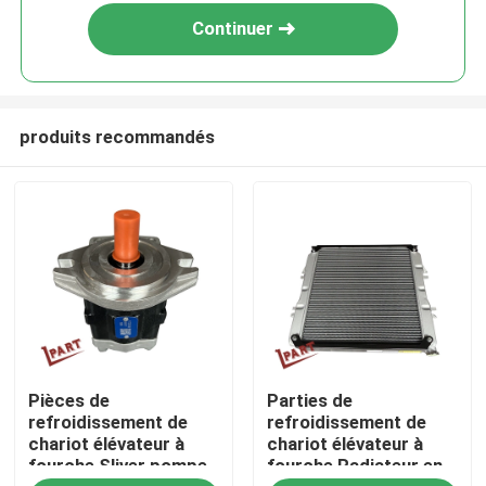
Continuer
produits recommandés
Accueil
Pièces de
Parties de
A propos de nous
refroidissement de
refroidissement de
chariot élévateur à
chariot élévateur à
fourche Sliver pompe
fourche Radiateur en
Contacts