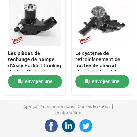
Commutateur de chariot élévateur
Contacteur électrique de chariot élévateur
Les pièces de
Le système de
Poignée de chariot élévateur
rechange de pompe
refroidissement de
d'Assy Forklift Cooling
portée de chariot
System Water du
élévateur diesel de
Accélérateur de chariot élévateur
moteur 6BG1 ont
camion partie la
envoyer une
envoyer une
adapté aux besoins du
pompe à eau du
client
moteur C240
Système de refroidissement de chariot élévateur
demande
demande
Aperçu
Au sujet de nous
Contactez-nous
Frein magnétique de moteur
Desktop Site
Circuit de freinage de chariot élévateur