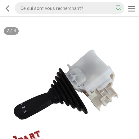
2
/
4