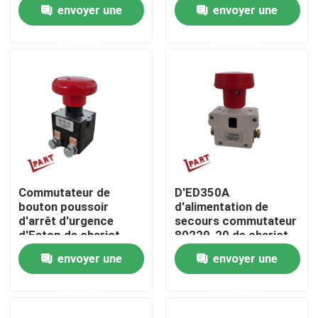
élévateur
camion
envoyer une
envoyer une
demande
demande
Produits
Vidéos
Pièces de batterie de chariot élévateur
Roue d'entraînement de chariot élévateur
Commutateur de
D'ED350A
bouton poussoir
d'alimentation de
Contrôleur de moteur de chariot élévateur
d'arrêt d'urgence
secours commutateur
d'Estop de chariot
80229-20 de chariot
élévateur ED125-36
élévateur
envoyer une
envoyer une
Moteur électrique de chariot élévateur
demande
demande
Lumières de chariot élévateur de LED