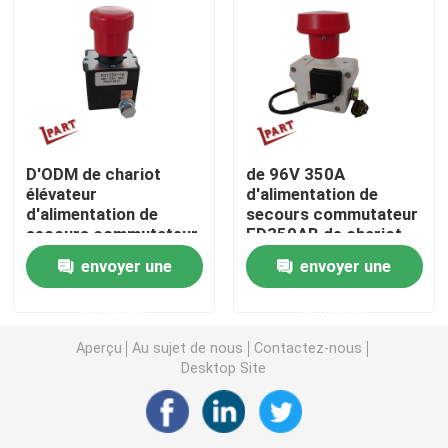
Commutateur de chariot élévateur
Contacteur électrique de chariot élévateur
D'ODM de chariot
de 96V 350A
Poignée de chariot élévateur
élévateur
d'alimentation de
d'alimentation de
secours commutateur
secours commutateur
ED350AB de chariot
Accélérateur de chariot élévateur
ED125X-16 48V 125A
élévateur
envoyer une
envoyer une
de bouton
Système de refroidissement de chariot élévateur
demande
demande
Aperçu
Au sujet de nous
Contactez-nous
Frein magnétique de moteur
Desktop Site
Circuit de freinage de chariot élévateur