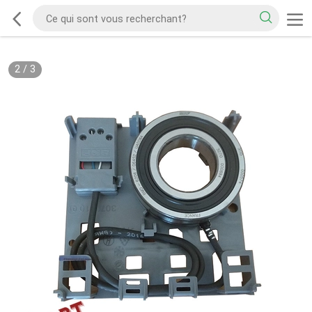
2
/
3