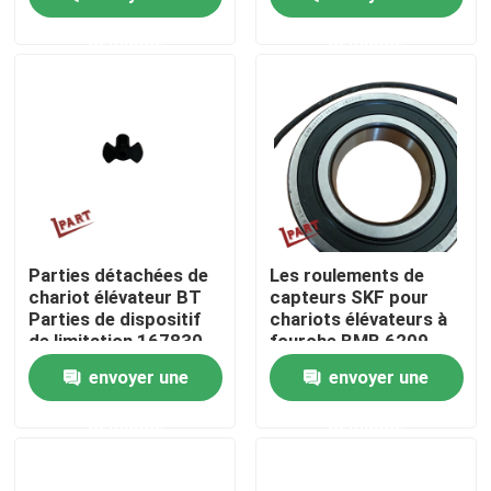
demande
demande
Au sujet de nous
Visite d'usine
Contrôle de qualité
Contactez-nous
Parties détachées de
Les roulements de
chariot élévateur BT
capteurs SKF pour
Parties de dispositif
chariots élévateurs à
Nouvelles
de limitation 167830
fourche BMB 6209
080S2 UB002A
envoyer une
envoyer une
Demandez une citation
demande
demande
Pièces de batterie de chariot élévateur