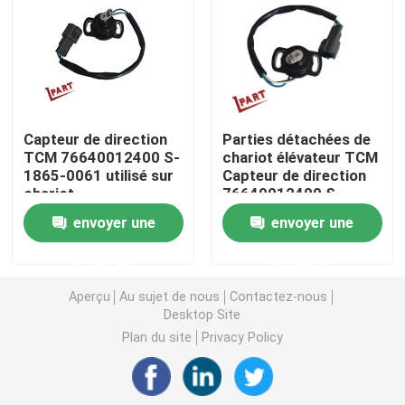
Roue d'entraînement de chariot élévateur
Contrôleur de moteur de chariot élévateur
Capteur de direction
Parties détachées de
TCM 76640012400 S-
chariot élévateur TCM
Moteur électrique de chariot élévateur
1865-0061 utilisé sur
Capteur de direction
chariot
76640012400 S-
élévateur/palette/puits
1865-0061
Lumières de chariot élévateur de LED
envoyer une
envoyer une
électrique
demande
demande
Commutateur de chariot élévateur
Aperçu
Au sujet de nous
Contactez-nous
Desktop Site
Contacteur électrique de chariot élévateur
Plan du site
Privacy Policy
Poignée de chariot élévateur