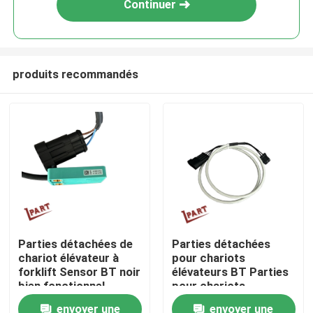
Continuer
produits recommandés
Maison
Parties détachées de
Parties détachées
chariot élévateur à
pour chariots
Produits
forklift Sensor BT noir
élévateurs BT Parties
bien fonctionnel
pour chariots
212481-015
élévateurs 169083
envoyer une
envoyer une
Vidéos